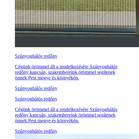
Szúnyoghálós redőny
Cégünk örömmel áll a rendelkezésére Szúnyoghálós
redőny kapcsán, szakembereink örömmel segítenek
önnek Pest megye és környékén.
Szúnyoghálós redőny
Szúnyoghálós redőny
Cégünk örömmel áll a rendelkezésére Szúnyoghálós
redőny kapcsán, szakembereink örömmel segítenek
önnek Pest megye és környékén.
Szúnyoghálós redőny