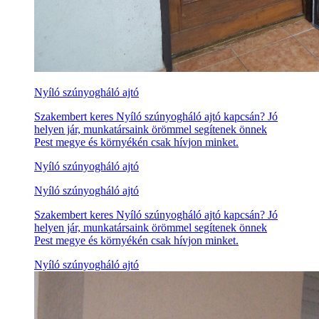
Nyíló szúnyogháló ajtó
Szakembert keres Nyíló szúnyogháló ajtó kapcsán? Jó
helyen jár, munkatársaink örömmel segítenek önnek
Pest megye és környékén csak hívjon minket.
Nyíló szúnyogháló ajtó
Nyíló szúnyogháló ajtó
Szakembert keres Nyíló szúnyogháló ajtó kapcsán? Jó
helyen jár, munkatársaink örömmel segítenek önnek
Pest megye és környékén csak hívjon minket.
Nyíló szúnyogháló ajtó