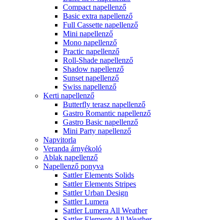
Compact napellenző
Basic extra napellenző
Full Cassette napellenző
Mini napellenző
Mono napellenző
Practic napellenző
Roll-Shade napellenző
Shadow napellenző
Sunset napellenző
Swiss napellenző
Kerti napellenző
Butterfly terasz napellenző
Gastro Romantic napellenző
Gastro Basic napellenző
Mini Party napellenző
Napvitorla
Veranda árnyékoló
Ablak napellenző
Napellenző ponyva
Sattler Elements Solids
Sattler Elements Stripes
Sattler Urban Design
Sattler Lumera
Sattler Lumera All Weather
Sattler Elements All Weather