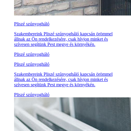
Pliszé szúnyogháló
Szakembereink Pliszé szúnyogháló kapcsán örömmel
állnak az Ön rendelkezésére, csak hívjon minket és
szívesen segítünk Pest megye és környékén.
Pliszé szúnyogháló
Pliszé szúnyogháló
Szakembereink Pliszé szúnyogháló kapcsán örömmel
állnak az Ön rendelkezésére, csak hívjon minket és
szívesen segítünk Pest megye és környékén.
Pliszé szúnyogháló