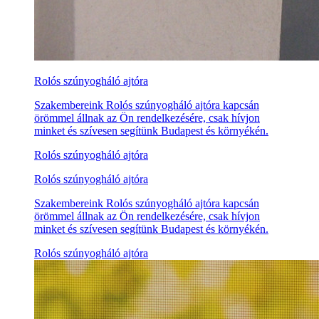
Rolós szúnyogháló ajtóra
Szakembereink Rolós szúnyogháló ajtóra kapcsán
örömmel állnak az Ön rendelkezésére, csak hívjon
minket és szívesen segítünk Budapest és környékén.
Rolós szúnyogháló ajtóra
Rolós szúnyogháló ajtóra
Szakembereink Rolós szúnyogháló ajtóra kapcsán
örömmel állnak az Ön rendelkezésére, csak hívjon
minket és szívesen segítünk Budapest és környékén.
Rolós szúnyogháló ajtóra