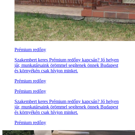
Prémium redőny
Szakembert keres Prémium redőny kapcsán? Jó helyen
jár, munkatársaink örömmel segítenek önnek Budapest
és környékén csak hívjon minket.
Prémium redőny
Prémium redőny
Szakembert keres Prémium redőny kapcsán? Jó helyen
jár, munkatársaink örömmel segítenek önnek Budapest
és környékén csak hívjon minket.
Prémium redőny