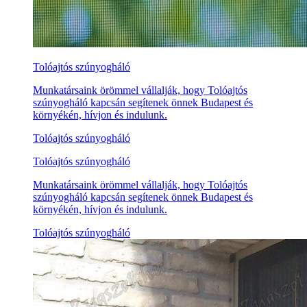
Tolóajtós szúnyogháló
Munkatársaink örömmel vállalják, hogy Tolóajtós
szúnyogháló kapcsán segítenek önnek Budapest és
környékén, hívjon és indulunk.
Tolóajtós szúnyogháló
Tolóajtós szúnyogháló
Munkatársaink örömmel vállalják, hogy Tolóajtós
szúnyogháló kapcsán segítenek önnek Budapest és
környékén, hívjon és indulunk.
Tolóajtós szúnyogháló