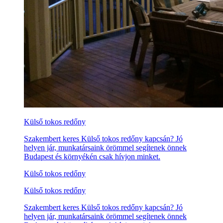
Külső tokos redőny
Szakembert keres Külső tokos redőny kapcsán? Jó
helyen jár, munkatársaink örömmel segítenek önnek
Budapest és környékén csak hívjon minket.
Külső tokos redőny
Külső tokos redőny
Szakembert keres Külső tokos redőny kapcsán? Jó
helyen jár, munkatársaink örömmel segítenek önnek