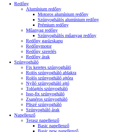
Redőny
Alumínium redőny
Motoros alumínium redőny
Szúnyoghálós alumínium redőny
Prémium redőny
Műanyag redőny
Szúnyoghálós műanyag redőny
Redőny garázskapu
Redőnymotor
Redőny szerelés
Redőny árak
Szúnyogháló
Fix keretes szúnyogháló
Rolós szúnyogháló ablakra
Rolós szúnyogháló ajtóra
Nyíló szúnyogháló ajtó
Tolóajtós szúnyogháló
Isso-fix szúnyogháló
Zsanéros szúnyogháló
Pliszé szúnyogháló
Szúnyogháló árak
Napellenző
Terasz napellenző
Basic napellenző
Basic new napellenző