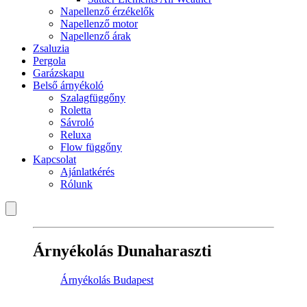
Napellenző érzékelők
Napellenző motor
Napellenző árak
Zsaluzia
Pergola
Garázskapu
Belső árnyékoló
Szalagfüggőny
Roletta
Sávroló
Reluxa
Flow függőny
Kapcsolat
Ajánlatkérés
Rólunk
Árnyékolás Dunaharaszti
Árnyékolás Budapest