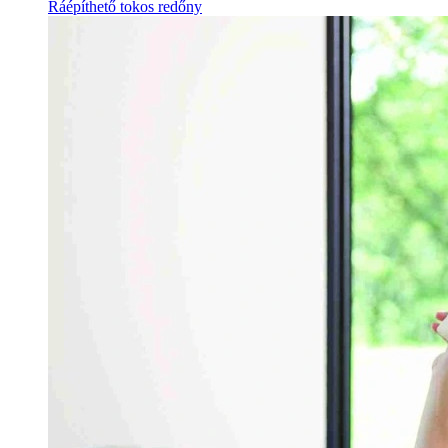
Ráépíthető tokos redőny