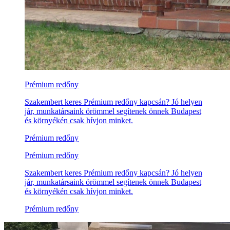
Prémium redőny
Szakembert keres Prémium redőny kapcsán? Jó helyen
jár, munkatársaink örömmel segítenek önnek Budapest
és környékén csak hívjon minket.
Prémium redőny
Prémium redőny
Szakembert keres Prémium redőny kapcsán? Jó helyen
jár, munkatársaink örömmel segítenek önnek Budapest
és környékén csak hívjon minket.
Prémium redőny