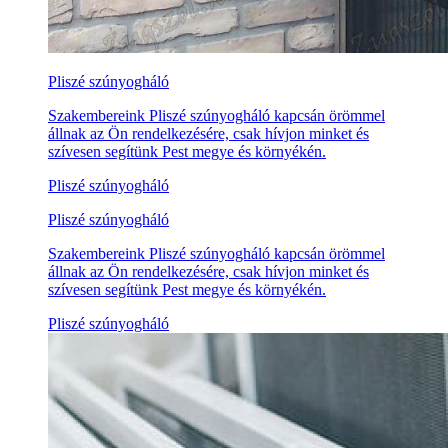
Pliszé szúnyogháló
Szakembereink Pliszé szúnyogháló kapcsán örömmel
állnak az Ön rendelkezésére, csak hívjon minket és
szívesen segítünk Pest megye és környékén.
Pliszé szúnyogháló
Pliszé szúnyogháló
Szakembereink Pliszé szúnyogháló kapcsán örömmel
állnak az Ön rendelkezésére, csak hívjon minket és
szívesen segítünk Pest megye és környékén.
Pliszé szúnyogháló