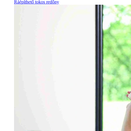
Ráépíthető tokos redőny