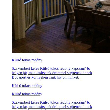
Külső tokos redőny
Szakembert keres Külső tokos redőny kapcsán? Jó
helyen jár, munkatársaink örömmel segítenek önnek
Budapest és környékén csak hívjon minket.
Külső tokos redőny
Külső tokos redőny
Szakembert keres Külső tokos redőny kapcsán? Jó
helyen jár, munkatársaink örömmel segítenek önnek