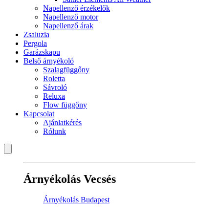
Napellenző érzékelők
Napellenző motor
Napellenző árak
Zsaluzia
Pergola
Garázskapu
Belső árnyékoló
Szalagfüggőny
Roletta
Sávroló
Reluxa
Flow függőny
Kapcsolat
Ajánlatkérés
Rólunk
Árnyékolás Vecsés
Árnyékolás Budapest