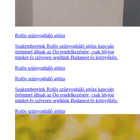
Rolós szúnyogháló ajtóra
Szakembereink Rolós szúnyogháló ajtóra kapcsán
örömmel állnak az Ön rendelkezésére, csak hívjon
minket és szívesen segítünk Budapest és környékén.
Rolós szúnyogháló ajtóra
Rolós szúnyogháló ajtóra
Szakembereink Rolós szúnyogháló ajtóra kapcsán
örömmel állnak az Ön rendelkezésére, csak hívjon
minket és szívesen segítünk Budapest és környékén.
Rolós szúnyogháló ajtóra