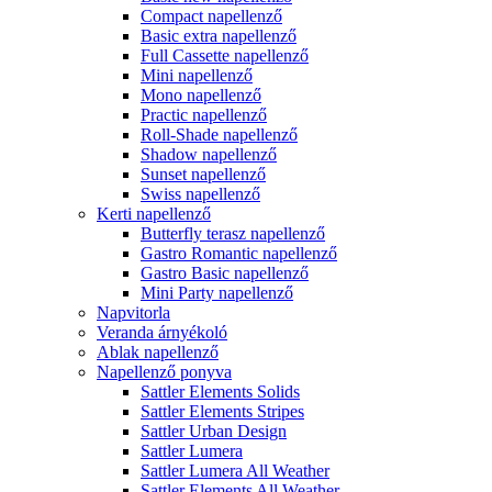
Compact napellenző
Basic extra napellenző
Full Cassette napellenző
Mini napellenző
Mono napellenző
Practic napellenző
Roll-Shade napellenző
Shadow napellenző
Sunset napellenző
Swiss napellenző
Kerti napellenző
Butterfly terasz napellenző
Gastro Romantic napellenző
Gastro Basic napellenző
Mini Party napellenző
Napvitorla
Veranda árnyékoló
Ablak napellenző
Napellenző ponyva
Sattler Elements Solids
Sattler Elements Stripes
Sattler Urban Design
Sattler Lumera
Sattler Lumera All Weather
Sattler Elements All Weather