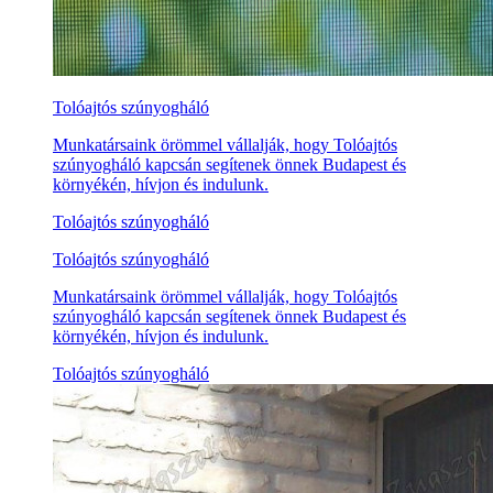
Tolóajtós szúnyogháló
Munkatársaink örömmel vállalják, hogy Tolóajtós
szúnyogháló kapcsán segítenek önnek Budapest és
környékén, hívjon és indulunk.
Tolóajtós szúnyogháló
Tolóajtós szúnyogháló
Munkatársaink örömmel vállalják, hogy Tolóajtós
szúnyogháló kapcsán segítenek önnek Budapest és
környékén, hívjon és indulunk.
Tolóajtós szúnyogháló