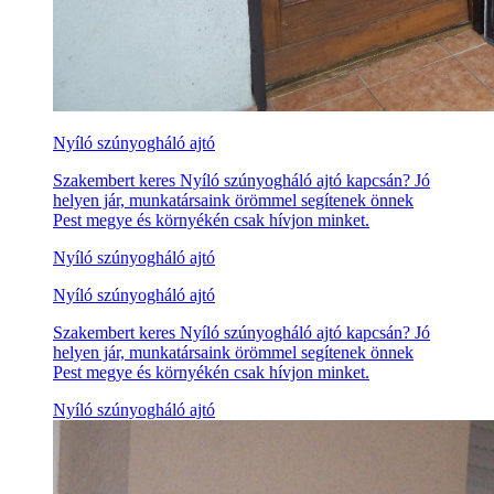
Nyíló szúnyogháló ajtó
Szakembert keres Nyíló szúnyogháló ajtó kapcsán? Jó
helyen jár, munkatársaink örömmel segítenek önnek
Pest megye és környékén csak hívjon minket.
Nyíló szúnyogháló ajtó
Nyíló szúnyogháló ajtó
Szakembert keres Nyíló szúnyogháló ajtó kapcsán? Jó
helyen jár, munkatársaink örömmel segítenek önnek
Pest megye és környékén csak hívjon minket.
Nyíló szúnyogháló ajtó