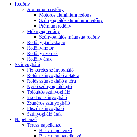
Redőny
Alumínium redőny
Motoros alumínium redőny
Szúnyoghálós alumínium redőny
Prémium redőny
Műanyag redőny
Szúnyoghálós műanyag redőny
Redőny garázskapu
Redőnymotor
Redőny szerelés
Redőny árak
Szúnyogháló
Fix keretes szúnyogháló
Rolós szúnyogháló ablakra
Rolós szúnyogháló ajtóra
Nyíló szúnyogháló ajtó
Tolóajtós szúnyogháló
Isso-fix szúnyogháló
Zsanéros szúnyogháló
Pliszé szúnyogháló
Szúnyogháló árak
Napellenző
Terasz napellenző
Basic napellenző
Basic new napellenző