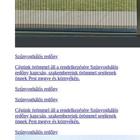
Szúnyoghálós redőny
Cégünk örömmel áll a rendelkezésére Szúnyoghálós
redőny kapcsán, szakembereink örömmel segítenek
önnek Pest megye és környékén.
Szúnyoghálós redőny
Szúnyoghálós redőny
Cégünk örömmel áll a rendelkezésére Szúnyoghálós
redőny kapcsán, szakembereink örömmel segítenek
önnek Pest megye és környékén.
Szúnyoghálós redőny