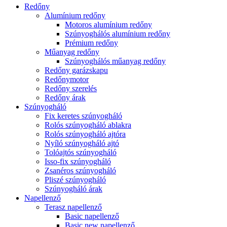
Redőny
Alumínium redőny
Motoros alumínium redőny
Szúnyoghálós alumínium redőny
Prémium redőny
Műanyag redőny
Szúnyoghálós műanyag redőny
Redőny garázskapu
Redőnymotor
Redőny szerelés
Redőny árak
Szúnyogháló
Fix keretes szúnyogháló
Rolós szúnyogháló ablakra
Rolós szúnyogháló ajtóra
Nyíló szúnyogháló ajtó
Tolóajtós szúnyogháló
Isso-fix szúnyogháló
Zsanéros szúnyogháló
Pliszé szúnyogháló
Szúnyogháló árak
Napellenző
Terasz napellenző
Basic napellenző
Basic new napellenző