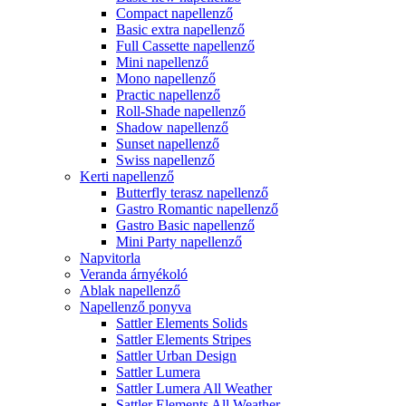
Compact napellenző
Basic extra napellenző
Full Cassette napellenző
Mini napellenző
Mono napellenző
Practic napellenző
Roll-Shade napellenző
Shadow napellenző
Sunset napellenző
Swiss napellenző
Kerti napellenző
Butterfly terasz napellenző
Gastro Romantic napellenző
Gastro Basic napellenző
Mini Party napellenző
Napvitorla
Veranda árnyékoló
Ablak napellenző
Napellenző ponyva
Sattler Elements Solids
Sattler Elements Stripes
Sattler Urban Design
Sattler Lumera
Sattler Lumera All Weather
Sattler Elements All Weather