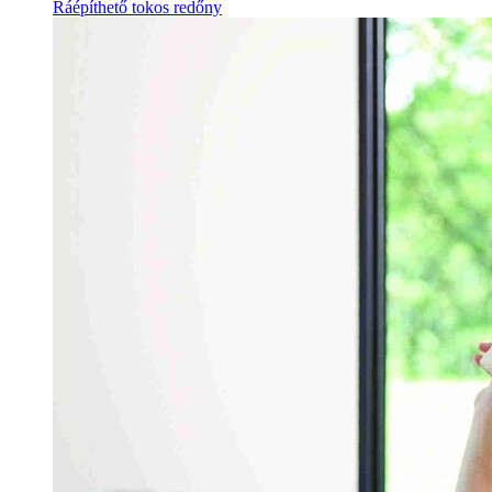
Ráépíthető tokos redőny