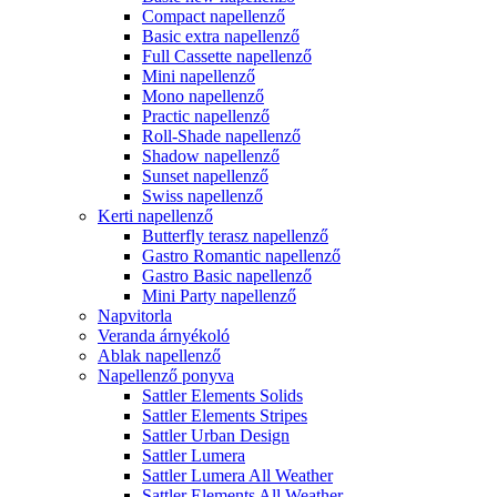
Compact napellenző
Basic extra napellenző
Full Cassette napellenző
Mini napellenző
Mono napellenző
Practic napellenző
Roll-Shade napellenző
Shadow napellenző
Sunset napellenző
Swiss napellenző
Kerti napellenző
Butterfly terasz napellenző
Gastro Romantic napellenző
Gastro Basic napellenző
Mini Party napellenző
Napvitorla
Veranda árnyékoló
Ablak napellenző
Napellenző ponyva
Sattler Elements Solids
Sattler Elements Stripes
Sattler Urban Design
Sattler Lumera
Sattler Lumera All Weather
Sattler Elements All Weather