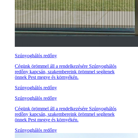
Szúnyoghálós redőny
Cégünk örömmel áll a rendelkezésére Szúnyoghálós
redőny kapcsán, szakembereink örömmel segítenek
önnek Pest megye és környékén.
Szúnyoghálós redőny
Szúnyoghálós redőny
Cégünk örömmel áll a rendelkezésére Szúnyoghálós
redőny kapcsán, szakembereink örömmel segítenek
önnek Pest megye és környékén.
Szúnyoghálós redőny