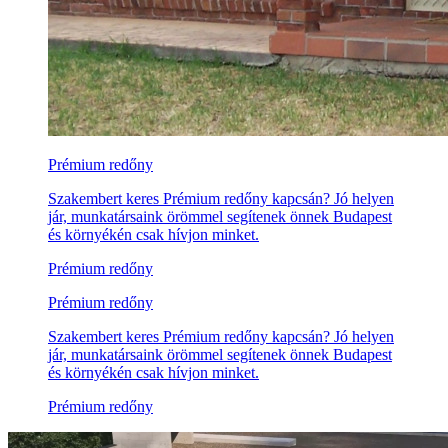
Prémium redőny
Szakembert keres Prémium redőny kapcsán? Jó helyen
jár, munkatársaink örömmel segítenek önnek Budapest
és környékén csak hívjon minket.
Prémium redőny
Prémium redőny
Szakembert keres Prémium redőny kapcsán? Jó helyen
jár, munkatársaink örömmel segítenek önnek Budapest
és környékén csak hívjon minket.
Prémium redőny