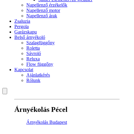
Napellenző érzékelők
Napellenző motor
Napellenző árak
Zsaluzia
Pergola
Garázskapu
Belső árnyékoló
Szalagfüggőny
Roletta
Sávroló
Reluxa
Flow függőny
Kapcsolat
Ajánlatkérés
Rólunk
Árnyékolás Pécel
Árnyékolás Budapest