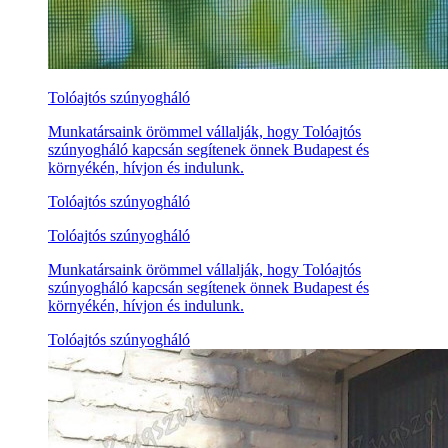
Tolóajtós szúnyogháló
Munkatársaink örömmel vállalják, hogy Tolóajtós
szúnyogháló kapcsán segítenek önnek Budapest és
környékén, hívjon és indulunk.
Tolóajtós szúnyogháló
Tolóajtós szúnyogháló
Munkatársaink örömmel vállalják, hogy Tolóajtós
szúnyogháló kapcsán segítenek önnek Budapest és
környékén, hívjon és indulunk.
Tolóajtós szúnyogháló