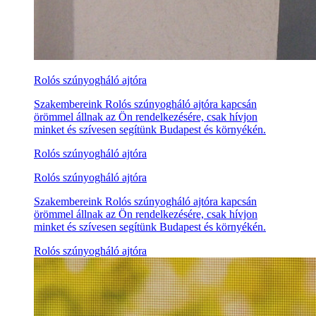
Rolós szúnyogháló ajtóra
Szakembereink Rolós szúnyogháló ajtóra kapcsán
örömmel állnak az Ön rendelkezésére, csak hívjon
minket és szívesen segítünk Budapest és környékén.
Rolós szúnyogháló ajtóra
Rolós szúnyogháló ajtóra
Szakembereink Rolós szúnyogháló ajtóra kapcsán
örömmel állnak az Ön rendelkezésére, csak hívjon
minket és szívesen segítünk Budapest és környékén.
Rolós szúnyogháló ajtóra