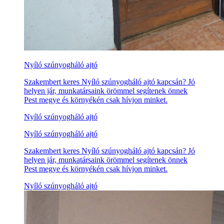
Nyíló szúnyogháló ajtó
Szakembert keres Nyíló szúnyogháló ajtó kapcsán? Jó
helyen jár, munkatársaink örömmel segítenek önnek
Pest megye és környékén csak hívjon minket.
Nyíló szúnyogháló ajtó
Nyíló szúnyogháló ajtó
Szakembert keres Nyíló szúnyogháló ajtó kapcsán? Jó
helyen jár, munkatársaink örömmel segítenek önnek
Pest megye és környékén csak hívjon minket.
Nyíló szúnyogháló ajtó