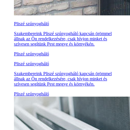
Pliszé szúnyogháló
Szakembereink Pliszé szúnyogháló kapcsán örömmel
állnak az Ön rendelkezésére, csak hívjon minket és
szívesen segítünk Pest megye és környékén.
Pliszé szúnyogháló
Pliszé szúnyogháló
Szakembereink Pliszé szúnyogháló kapcsán örömmel
állnak az Ön rendelkezésére, csak hívjon minket és
szívesen segítünk Pest megye és környékén.
Pliszé szúnyogháló