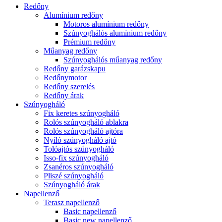
Redőny
Alumínium redőny
Motoros alumínium redőny
Szúnyoghálós alumínium redőny
Prémium redőny
Műanyag redőny
Szúnyoghálós műanyag redőny
Redőny garázskapu
Redőnymotor
Redőny szerelés
Redőny árak
Szúnyogháló
Fix keretes szúnyogháló
Rolós szúnyogháló ablakra
Rolós szúnyogháló ajtóra
Nyíló szúnyogháló ajtó
Tolóajtós szúnyogháló
Isso-fix szúnyogháló
Zsanéros szúnyogháló
Pliszé szúnyogháló
Szúnyogháló árak
Napellenző
Terasz napellenző
Basic napellenző
Basic new napellenző