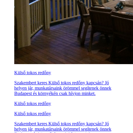
Külső tokos redőny
Szakembert keres Külső tokos redőny kapcsán? Jó
helyen jár, munkatársaink örömmel segítenek önnek
Budapest és környékén csak hívjon minket.
Külső tokos redőny
Külső tokos redőny
Szakembert keres Külső tokos redőny kapcsán? Jó
helyen jár, munkatársaink örömmel segítenek önnek