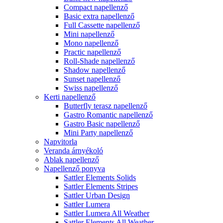
Compact napellenző
Basic extra napellenző
Full Cassette napellenző
Mini napellenző
Mono napellenző
Practic napellenző
Roll-Shade napellenző
Shadow napellenző
Sunset napellenző
Swiss napellenző
Kerti napellenző
Butterfly terasz napellenző
Gastro Romantic napellenző
Gastro Basic napellenző
Mini Party napellenző
Napvitorla
Veranda árnyékoló
Ablak napellenző
Napellenző ponyva
Sattler Elements Solids
Sattler Elements Stripes
Sattler Urban Design
Sattler Lumera
Sattler Lumera All Weather
Sattler Elements All Weather