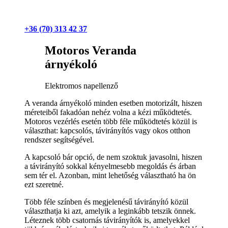
+36 (70) 313 42 37
Motoros Veranda
árnyékoló
Elektromos napellenző
A veranda árnyékoló minden esetben motorizált, hiszen
méreteiből fakadóan nehéz volna a kézi működtetés.
Motoros vezérlés esetén több féle működtetés közül is
választhat: kapcsolós, távirányítós vagy okos otthon
rendszer segítségével.
A kapcsoló bár opció, de nem szoktuk javasolni, hiszen
a távirányító sokkal kényelmesebb megoldás és árban
sem tér el. Azonban, mint lehetőség választható ha ön
ezt szeretné.
Több féle színben és megjelenésű távirányító közül
választhatja ki azt, amelyik a leginkább tetszik önnek.
Léteznek több csatornás távirányítók is, amelyekkel