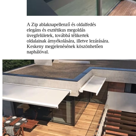
A Zip ablaknapellenző és oldalfedés
elegáns és esztétikus megoldás
üvegfelületek, továbbá télikertek
oldalainak árnyékolására, illetve lezárására.
Keskeny megjelenésének köszönhetően
naphálóval.