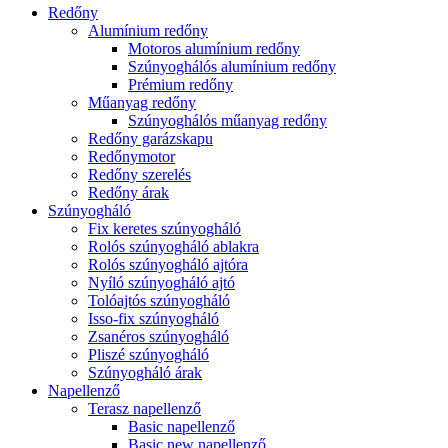
Redőny
Alumínium redőny
Motoros alumínium redőny
Szúnyoghálós alumínium redőny
Prémium redőny
Műanyag redőny
Szúnyoghálós műanyag redőny
Redőny garázskapu
Redőnymotor
Redőny szerelés
Redőny árak
Szúnyogháló
Fix keretes szúnyogháló
Rolós szúnyogháló ablakra
Rolós szúnyogháló ajtóra
Nyíló szúnyogháló ajtó
Tolóajtós szúnyogháló
Isso-fix szúnyogháló
Zsanéros szúnyogháló
Pliszé szúnyogháló
Szúnyogháló árak
Napellenző
Terasz napellenző
Basic napellenző
Basic new napellenző