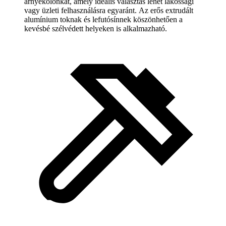
árnyékolónkat, amely ideális választás lehet lakossági
vagy üzleti felhasználásra egyaránt. Az erős extrudált
alumínium toknak és lefutósínnek köszönhetően a
kevésbé szélvédett helyeken is alkalmazható.