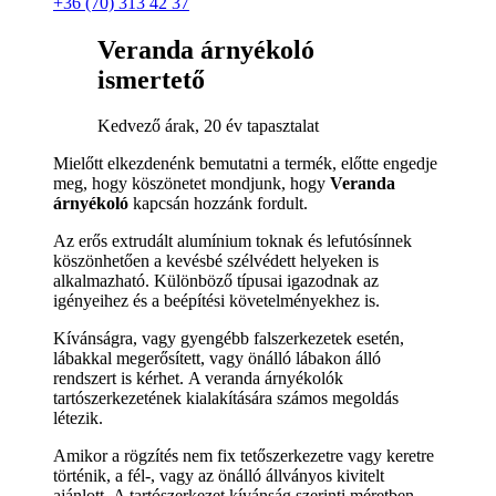
+36 (70) 313 42 37
Veranda árnyékoló
ismertető
Kedvező árak, 20 év tapasztalat
Mielőtt elkezdenénk bemutatni a termék, előtte engedje
meg, hogy köszönetet mondjunk, hogy
Veranda
árnyékoló
kapcsán hozzánk fordult.
Az erős extrudált alumínium toknak és lefutósínnek
köszönhetően a kevésbé szélvédett helyeken is
alkalmazható. Különböző típusai igazodnak az
igényeihez és a beépítési követelményekhez is.
Kívánságra, vagy gyengébb falszerkezetek esetén,
lábakkal megerősített, vagy önálló lábakon álló
rendszert is kérhet. A veranda árnyékolók
tartószerkezetének kialakítására számos megoldás
létezik.
Amikor a rögzítés nem fix tetőszerkezetre vagy keretre
történik, a fél-, vagy az önálló állványos kivitelt
ajánlott. A tartószerkezet kívánság szerinti méretben,