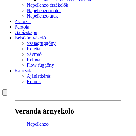
Napellenző érzékelők
Napellenző motor
Napellenző árak
Zsaluzia
Pergola
Garázskapu
Belső árnyékoló
Szalagfüggőny
Roletta
Sávroló
Reluxa
Flow függőny
Kapcsolat
Ajánlatkérés
Rólunk
Veranda árnyékoló
Napellenző