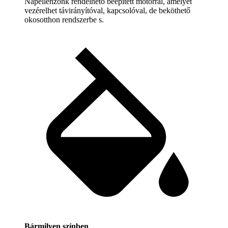
Napellenzőnk rendelhető beépített motorral, amelyet
vezérelhet távirányítóval, kapcsolóval, de beköthető
okosotthon rendszerbe s.
Bármilyen színben