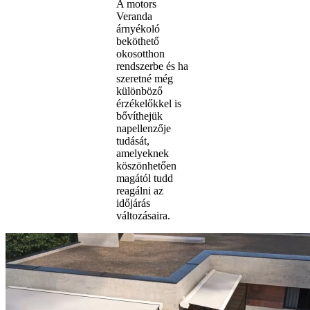
A motors
Veranda
árnyékoló
beköthető
okosotthon
rendszerbe és ha
szeretné még
különböző
érzékelőkkel is
bővíthejük
napellenzője
tudását,
amelyeknek
köszönhetően
magától tudd
reagálni az
időjárás
változásaira.