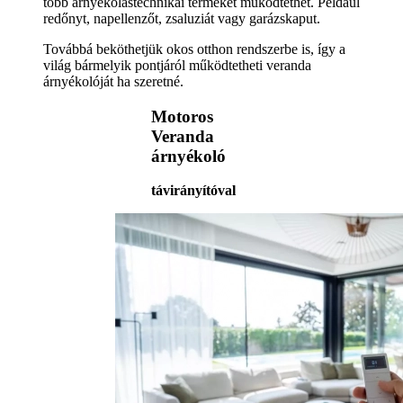
több árnyékolástechnikai terméket működtethet. Például
redőnyt, napellenzőt, zsaluziát vagy garázskaput.
Továbbá beköthetjük okos otthon rendszerbe is, így a
világ bármelyik pontjáról működtetheti veranda
árnyékolóját ha szeretné.
Motoros
Veranda
árnyékoló
távirányítóval