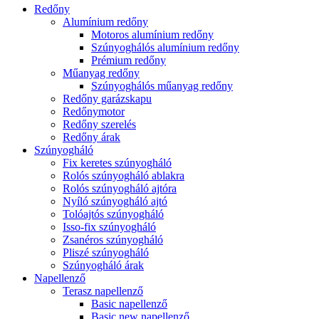
Redőny
Alumínium redőny
Motoros alumínium redőny
Szúnyoghálós alumínium redőny
Prémium redőny
Műanyag redőny
Szúnyoghálós műanyag redőny
Redőny garázskapu
Redőnymotor
Redőny szerelés
Redőny árak
Szúnyogháló
Fix keretes szúnyogháló
Rolós szúnyogháló ablakra
Rolós szúnyogháló ajtóra
Nyíló szúnyogháló ajtó
Tolóajtós szúnyogháló
Isso-fix szúnyogháló
Zsanéros szúnyogháló
Pliszé szúnyogháló
Szúnyogháló árak
Napellenző
Terasz napellenző
Basic napellenző
Basic new napellenző