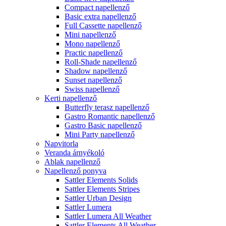
Compact napellenző
Basic extra napellenző
Full Cassette napellenző
Mini napellenző
Mono napellenző
Practic napellenző
Roll-Shade napellenző
Shadow napellenző
Sunset napellenző
Swiss napellenző
Kerti napellenző
Butterfly terasz napellenző
Gastro Romantic napellenző
Gastro Basic napellenző
Mini Party napellenző
Napvitorla
Veranda árnyékoló
Ablak napellenző
Napellenző ponyva
Sattler Elements Solids
Sattler Elements Stripes
Sattler Urban Design
Sattler Lumera
Sattler Lumera All Weather
Sattler Elements All Weather