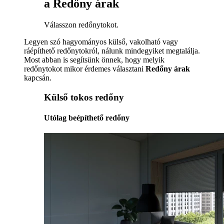
a Redőny árak
Válasszon redőnytokot.
Legyen szó hagyományos külső, vakolható vagy
ráépíthető redőnytokról, nálunk mindegyiket megtalálja.
Most abban is segítsünk önnek, hogy melyik
redőnytokot mikor érdemes választani
Redőny árak
kapcsán.
Külső tokos redőny
Utólag beépíthető redőny