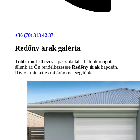
+36 (70) 313 42 37
Redőny árak galéria
Több, mint 20 éves tapasztalattal a hátunk mögött
állunk az Ön rendelkezésére
Redőny árak
kapcsán.
Hívjon minket és mi örömmel segítünk.