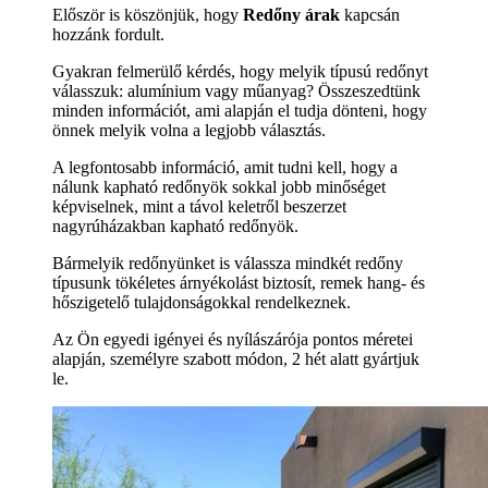
Először is köszönjük, hogy
Redőny árak
kapcsán
hozzánk fordult.
Gyakran felmerülő kérdés, hogy melyik típusú redőnyt
válasszuk: alumínium vagy műanyag? Összeszedtünk
minden információt, ami alapján el tudja dönteni, hogy
önnek melyik volna a legjobb választás.
A legfontosabb információ, amit tudni kell, hogy a
nálunk kapható redőnyök sokkal jobb minőséget
képviselnek, mint a távol keletről beszerzet
nagyrúházakban kapható redőnyök.
Bármelyik redőnyünket is válassza mindkét redőny
típusunk tökéletes árnyékolást biztosít, remek hang- és
hőszigetelő tulajdonságokkal rendelkeznek.
Az Ön egyedi igényei és nyílászárója pontos méretei
alapján, személyre szabott módon, 2 hét alatt gyártjuk
le.