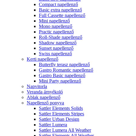
Compact napellenző
Basic extra napellenző
Full Cassette napellenző
Mini napellenző
Mono napellenző
Practic napellenző
Roll-Shade napellenző
Shadow napellenző
Sunset napellenző
Swiss napellenző
Kerti napellenző
Butterfly terasz napellenző
Gastro Romantic napellenző
Gastro Basic napellenző
Mini Party napellenző
Napvitorla
Veranda árnyékoló
Ablak napellenző
Napellenző ponyva
Sattler Elements Solids
Sattler Elements Stripes
Sattler Urban Design
Sattler Lumera
Sattler Lumera All Weather
Sattler Elements All Weather