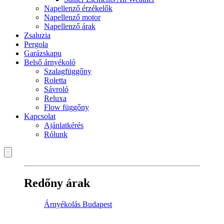
Napellenző érzékelők
Napellenző motor
Napellenző árak
Zsaluzia
Pergola
Garázskapu
Belső árnyékoló
Szalagfüggőny
Roletta
Sávroló
Reluxa
Flow függőny
Kapcsolat
Ajánlatkérés
Rólunk
Redőny árak
Árnyékolás Budapest