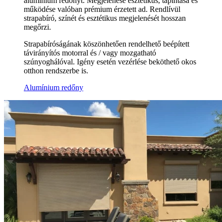
alumínium redőnyt. Megjelenése esztétikus, tapintása és
működése valóban prémium érzetett ad. Rendlívül
strapabíró, színét és esztétikus megjelenését hosszan
megőrzi.
Strapabíróságának köszönhetően rendelhető beépített
távirányítós motorral és / vagy mozgatható
szúnyoghálóval. Igény esetén vezérlése beköthető okos
otthon rendszerbe is.
Alumínium redőny