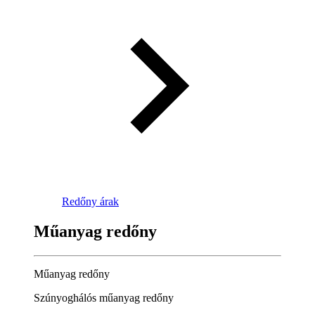
Redőny árak
Műanyag redőny
Műanyag redőny
Szúnyoghálós műanyag redőny