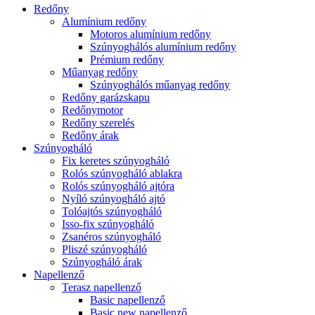
Redőny
Alumínium redőny
Motoros alumínium redőny
Szúnyoghálós alumínium redőny
Prémium redőny
Műanyag redőny
Szúnyoghálós műanyag redőny
Redőny garázskapu
Redőnymotor
Redőny szerelés
Redőny árak
Szúnyogháló
Fix keretes szúnyogháló
Rolós szúnyogháló ablakra
Rolós szúnyogháló ajtóra
Nyíló szúnyogháló ajtó
Tolóajtós szúnyogháló
Isso-fix szúnyogháló
Zsanéros szúnyogháló
Pliszé szúnyogháló
Szúnyogháló árak
Napellenző
Terasz napellenző
Basic napellenző
Basic new napellenző