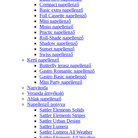
Compact napellenző
Basic extra napellenző
Full Cassette napellenző
Mini napellenző
Mono napellenző
Practic napellenző
Roll-Shade napellenző
Shadow napellenző
Sunset napellenző
Swiss napellenző
Kerti napellenző
Butterfly terasz napellenző
Gastro Romantic napellenző
Gastro Basic napellenző
Mini Party napellenző
Napvitorla
Veranda árnyékoló
Ablak napellenző
Napellenző ponyva
Sattler Elements Solids
Sattler Elements Stripes
Sattler Urban Design
Sattler Lumera
Sattler Lumera All Weather
Sattler Elements All Weather