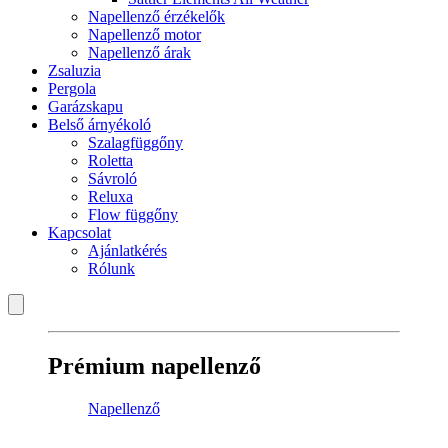
Napellenző érzékelők
Napellenző motor
Napellenző árak
Zsaluzia
Pergola
Garázskapu
Belső árnyékoló
Szalagfüggőny
Roletta
Sávroló
Reluxa
Flow függőny
Kapcsolat
Ajánlatkérés
Rólunk
Prémium napellenző
Napellenző