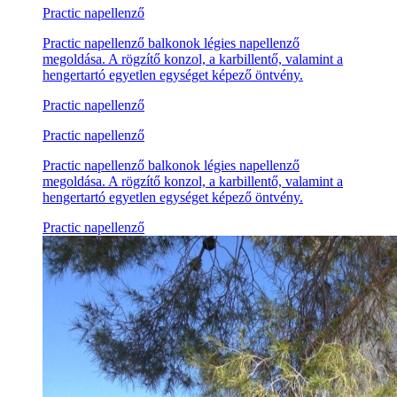
Practic napellenző
Practic napellenző balkonok légies napellenző
megoldása. A rögzítő konzol, a karbillentő, valamint a
hengertartó egyetlen egységet képező öntvény.
Practic napellenző
Practic napellenző
Practic napellenző balkonok légies napellenző
megoldása. A rögzítő konzol, a karbillentő, valamint a
hengertartó egyetlen egységet képező öntvény.
Practic napellenző