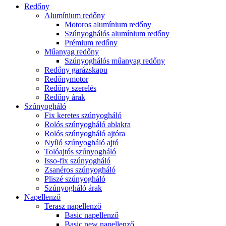
Redőny
Alumínium redőny
Motoros alumínium redőny
Szúnyoghálós alumínium redőny
Prémium redőny
Műanyag redőny
Szúnyoghálós műanyag redőny
Redőny garázskapu
Redőnymotor
Redőny szerelés
Redőny árak
Szúnyogháló
Fix keretes szúnyogháló
Rolós szúnyogháló ablakra
Rolós szúnyogháló ajtóra
Nyíló szúnyogháló ajtó
Tolóajtós szúnyogháló
Isso-fix szúnyogháló
Zsanéros szúnyogháló
Pliszé szúnyogháló
Szúnyogháló árak
Napellenző
Terasz napellenző
Basic napellenző
Basic new napellenző