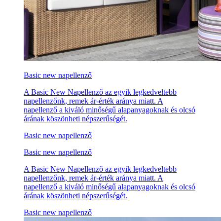
Basic new napellenző
A Basic New Napellenző az egyik legkedveltebb
napellenzőnk, remek ár-érték aránya miatt. A
napellenző a kiváló minőségű alapanyagoknak és olcsó
árának köszönheti népszerűségét.
Basic new napellenző
Basic new napellenző
A Basic New Napellenző az egyik legkedveltebb
napellenzőnk, remek ár-érték aránya miatt. A
napellenző a kiváló minőségű alapanyagoknak és olcsó
árának köszönheti népszerűségét.
Basic new napellenző