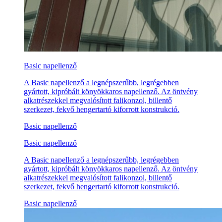
Basic napellenző
A Basic napellenző a legnépszerűbb, legrégebben
gyártott, kipróbált könyökkaros napellenző. Az öntvény
alkatrészekkel megvalósított falikonzol, billentő
szerkezet, fekvő hengertartó kiforrott konstrukció.
Basic napellenző
Basic napellenző
A Basic napellenző a legnépszerűbb, legrégebben
gyártott, kipróbált könyökkaros napellenző. Az öntvény
alkatrészekkel megvalósított falikonzol, billentő
szerkezet, fekvő hengertartó kiforrott konstrukció.
Basic napellenző