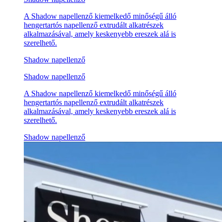
A Shadow napellenző kiemelkedő minőségű álló
hengertartós napellenző extrudált alkatrészek
alkalmazásával, amely keskenyebb ereszek alá is
szerelhető.
Shadow napellenző
Shadow napellenző
A Shadow napellenző kiemelkedő minőségű álló
hengertartós napellenző extrudált alkatrészek
alkalmazásával, amely keskenyebb ereszek alá is
szerelhető.
Shadow napellenző