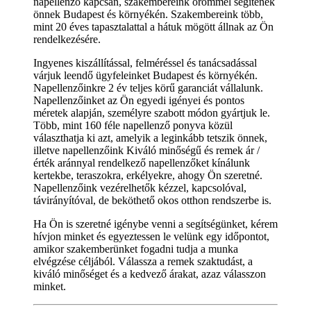
napellenző kapcsán, szakembereink örömmel segítenek
önnek Budapest és környékén. Szakembereink több,
mint 20 éves tapasztalattal a hátuk mögött állnak az Ön
rendelkezésére.
Ingyenes kiszállítással, felméréssel és tanácsadással
várjuk leendő ügyfeleinket Budapest és környékén.
Napellenzőinkre 2 év teljes körű garanciát vállalunk.
Napellenzőinket az Ön egyedi igényei és pontos
méretek alapján, személyre szabott módon gyártjuk le.
Több, mint 160 féle napellenző ponyva közül
választhatja ki azt, amelyik a leginkább tetszik önnek,
illetve napellenzőink Kiváló minőségű és remek ár /
érték aránnyal rendelkező napellenzőket kínálunk
kertekbe, teraszokra, erkélyekre, ahogy Ön szeretné.
Napellenzőink vezérelhetők kézzel, kapcsolóval,
távirányítóval, de beköthető okos otthon rendszerbe is.
Ha Ön is szeretné igénybe venni a segítségünket, kérem
hívjon minket és egyeztessen le velünk egy időpontot,
amikor szakemberünket fogadni tudja a munka
elvégzése céljából. Válassza a remek szaktudást, a
kiváló minőséget és a kedvező árakat, azaz válasszon
minket.