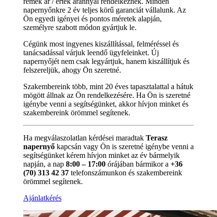
remek ár / érték aránnyal rendelkeznek. Minden
napernyőnkre 2 év teljes körű garanciát vállalunk. Az
Ön egyedi igényei és pontos méretek alapján,
személyre szabott módon gyártjuk le.
Cégünk most ingyenes kiszállítással, felméréssel és
tanácsadással várjuk leendő ügyfeleinket. Új
napernyőjét nem csak legyártjuk, hanem kiszállítjuk és
felszereljük, ahogy Ön szeretné.
Szakembereink több, mint 20 éves tapasztalattal a hátuk
mögött állnak az Ön rendelkezésére. Ha Ön is szeretné
igénybe venni a segítségünket, akkor hívjon minket és
szakembereink örömmel segítenek.
Ha megválaszolatlan kérdései maradtak
Terasz
napernyő
kapcsán vagy Ön is szeretné igénybe venni a
segítségünket kérem hívjon minket az év bármelyik
napján, a nap
8:00 – 17:00
órájában bármikor a
+36
(70) 313 42 37
telefonszámunkon és szakembereink
örömmel segítenek.
Ajánlatkérés