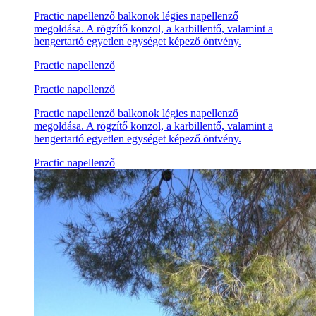
Practic napellenző balkonok légies napellenző
megoldása. A rögzítő konzol, a karbillentő, valamint a
hengertartó egyetlen egységet képező öntvény.
Practic napellenző
Practic napellenző
Practic napellenző balkonok légies napellenző
megoldása. A rögzítő konzol, a karbillentő, valamint a
hengertartó egyetlen egységet képező öntvény.
Practic napellenző