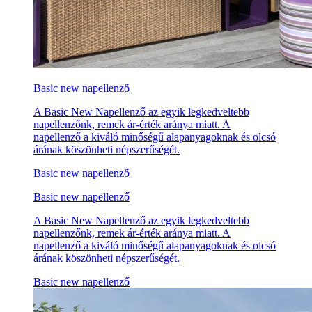
Basic new napellenző
A Basic New Napellenző az egyik legkedveltebb
napellenzőnk, remek ár-érték aránya miatt. A
napellenző a kiváló minőségű alapanyagoknak és olcsó
árának köszönheti népszerűségét.
Basic new napellenző
Basic new napellenző
A Basic New Napellenző az egyik legkedveltebb
napellenzőnk, remek ár-érték aránya miatt. A
napellenző a kiváló minőségű alapanyagoknak és olcsó
árának köszönheti népszerűségét.
Basic new napellenző