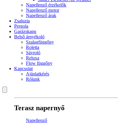
Napellenző érzékelők
Napellenző motor
Napellenző árak
Zsaluzia
Pergola
Garázskapu
Belső árnyékoló
Szalagfüggőny
Roletta
Sávroló
Reluxa
Flow függőny
Kapcsolat
Ajánlatkérés
Rólunk
Terasz napernyő
Napellenző