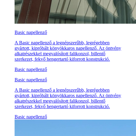
Basic napellenző
A Basic napellenző a legnépszerűbb, legrégebben
gyártott, kipróbált könyökkaros napellenző. Az öntvény
alkatrészekkel megvalósított falikonzol, billentő
szerkezet, fekvő hengertartó kiforrott konstrukció.
Basic napellenző
Basic napellenző
A Basic napellenző a legnépszerűbb, legrégebben
gyártott, kipróbált könyökkaros napellenző. Az öntvény
alkatrészekkel megvalósított falikonzol, billentő
szerkezet, fekvő hengertartó kiforrott konstrukció.
Basic napellenző