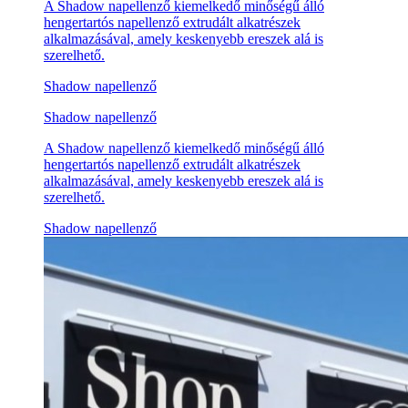
A Shadow napellenző kiemelkedő minőségű álló
hengertartós napellenző extrudált alkatrészek
alkalmazásával, amely keskenyebb ereszek alá is
szerelhető.
Shadow napellenző
Shadow napellenző
A Shadow napellenző kiemelkedő minőségű álló
hengertartós napellenző extrudált alkatrészek
alkalmazásával, amely keskenyebb ereszek alá is
szerelhető.
Shadow napellenző