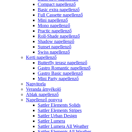
Compact napellenző
Basic extra napellenző
Full Cassette napellenző
Mini napellenző
Mono napellenző
Practic napellenző
Roll-Shade napellenző
Shadow napellenző
Sunset napellenző
Swiss napellenző
Kerti napellenző
Butterfly terasz napellenző
Gastro Romantic napellenző
Gastro Basic napellenző
Mini Party napellenző
Napvitorla
Veranda árnyékoló
Ablak napellenző
Napellenző ponyva
Sattler Elements Solids
Sattler Elements Stripes
Sattler Urban Design
Sattler Lumera
Sattler Lumera All Weather
Sattler Elements All Weather