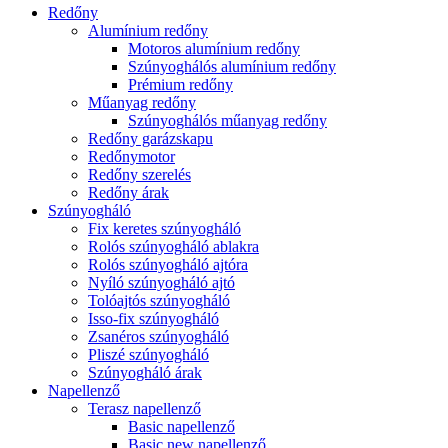
Redőny
Alumínium redőny
Motoros alumínium redőny
Szúnyoghálós alumínium redőny
Prémium redőny
Műanyag redőny
Szúnyoghálós műanyag redőny
Redőny garázskapu
Redőnymotor
Redőny szerelés
Redőny árak
Szúnyogháló
Fix keretes szúnyogháló
Rolós szúnyogháló ablakra
Rolós szúnyogháló ajtóra
Nyíló szúnyogháló ajtó
Tolóajtós szúnyogháló
Isso-fix szúnyogháló
Zsanéros szúnyogháló
Pliszé szúnyogháló
Szúnyogháló árak
Napellenző
Terasz napellenző
Basic napellenző
Basic new napellenző