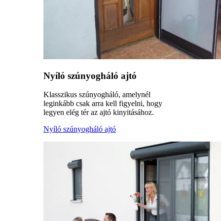
Nyíló szúnyogháló ajtó
Klasszikus szúnyogháló, amelynél
leginkább csak arra kell figyelni, hogy
legyen elég tér az ajtó kinyitásához.
Nyíló szúnyogháló ajtó