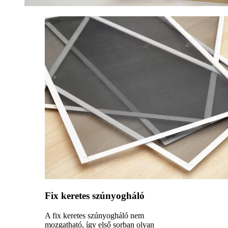
Fix keretes szúnyogháló
A fix keretes szúnyogháló nem
mozgatható, így első sorban olyan