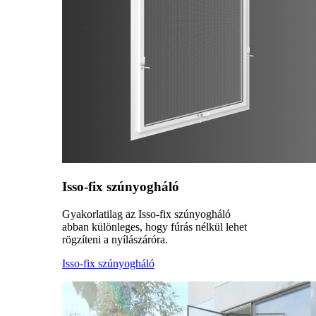
Isso-fix szúnyogháló
Gyakorlatilag az Isso-fix szúnyogháló
abban különleges, hogy fúrás nélkül lehet
rögzíteni a nyílászáróra.
Isso-fix szúnyogháló