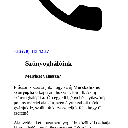
+36 (70) 313 42 37
Szúnyoghálóink
Melyiket válassza?
Először is köszönjük, hogy az új
Macskabiztos
szúnyogháló
kapcsán hozzánk fordult. Az új
szúnyoghálóját az Ön egyedi igényei és nyílászárója
pontos méretei alapján, személyre szabott módon
gyártjuk le, szállítjuk ki és szereljük fel, ahogy Ön
szeretné.
Alapvetően két típusú szúnyogháló közül választhatja
ki azt a hálót, amelyiket szeretné. Létezik a