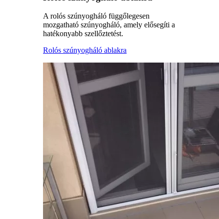
A rolós szúnyogháló függőlegesen
mozgatható szúnyogháló, amely elősegíti a
hatékonyabb szellőztetést.
Rolós szúnyogháló ablakra