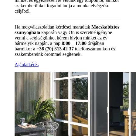
minket és egyeztessen le velünk egy időpontot, amikor
szakemberünket fogadni tudja a munka elvégzése
céljából.
Ha megválaszolatlan kérdései maradtak
Macskabiztos
szúnyogháló
kapcsán vagy Ön is szeretné igénybe
venni a segítségünket kérem hívjon minket az év
bármelyik napján, a nap
8:00 – 17:00
órájában
bármikor a
+36 (70) 313 42 37
telefonszámunkon és
szakembereink örömmel segítenek.
Ajánlatkérés