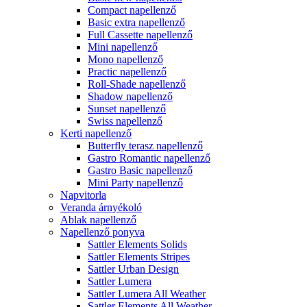
Compact napellenző
Basic extra napellenző
Full Cassette napellenző
Mini napellenző
Mono napellenző
Practic napellenző
Roll-Shade napellenző
Shadow napellenző
Sunset napellenző
Swiss napellenző
Kerti napellenző
Butterfly terasz napellenző
Gastro Romantic napellenző
Gastro Basic napellenző
Mini Party napellenző
Napvitorla
Veranda árnyékoló
Ablak napellenző
Napellenző ponyva
Sattler Elements Solids
Sattler Elements Stripes
Sattler Urban Design
Sattler Lumera
Sattler Lumera All Weather
Sattler Elements All Weather