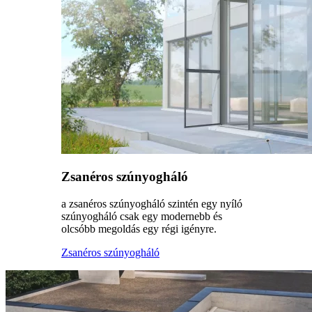
Zsanéros szúnyogháló
a zsanéros szúnyogháló szintén egy nyíló
szúnyogháló csak egy modernebb és
olcsóbb megoldás egy régi igényre.
Zsanéros szúnyogháló