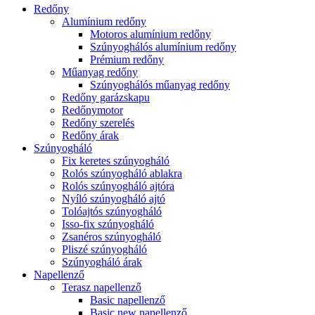
Redőny
Alumínium redőny
Motoros alumínium redőny
Szúnyoghálós alumínium redőny
Prémium redőny
Műanyag redőny
Szúnyoghálós műanyag redőny
Redőny garázskapu
Redőnymotor
Redőny szerelés
Redőny árak
Szúnyogháló
Fix keretes szúnyogháló
Rolós szúnyogháló ablakra
Rolós szúnyogháló ajtóra
Nyíló szúnyogháló ajtó
Tolóajtós szúnyogháló
Isso-fix szúnyogháló
Zsanéros szúnyogháló
Pliszé szúnyogháló
Szúnyogháló árak
Napellenző
Terasz napellenző
Basic napellenző
Basic new napellenző