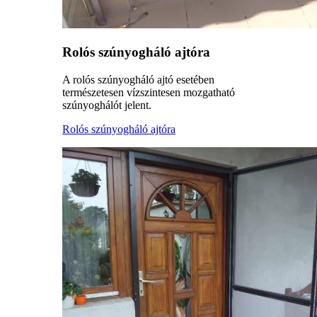
Rolós szúnyogháló ajtóra
A rolós szúnyogháló ajtó esetében
természetesen vízszintesen mozgatható
szúnyoghálót jelent.
Rolós szúnyogháló ajtóra