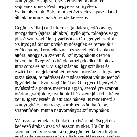
szúnyogháló kapcsán, szakembereink örömmel
segítenek önnek Pest megye és környékén.
Szakembereink több, mint két évtizedes tapasztalattal
állnak örömmel az Ön rendelkezésére.
Cégünk vállalja a fix keretes (ablakra), rolós avagy
mozgatható (ajtóra, ablakra), nyíló ajtó, tolóajtós vagy
plizsé szúnyoghálók gyártását az Ön igényei szerint.
Szúnyoghálóinkat kiváló minőségűek és remek ár /
érték aránnyal rendelkeznek és szerelhetőek ablakra,
ajtóra, ahogy Ön szeretné. Szúnyoghálóink teflon
bevonatú, üvegszálas hálók, amelyek ellenállnak az
infravörös és az UV sugárzásnak, így színűket és
esztétikus megjelenésüket hosszan megőrzik. Ingyenes
kiszállással, felméréssel és tanácsadással várjuk leendő
ügyfeleinket. Szúnyoghálóját az Ön egyedi igényei és
nyílászárója pontos méretei alapján, személyre szabott
módon gyártjuk le, szállítjuk ki és szereljük fel 2 héten
belül. Igény esetén állatbiztos hálóval is rendelhető a
szúnyogháló, amely egy sűrűbben szött háló, így
strapabíróbb, mint a hagyományos szúnyoghálók
Válassza a remek szaktudást, a kiváló minőséget és a
kedvező árakat, azaz válasszon minket. Ha Ön is
szeretné igénybe venni a segítségünket, kérem hívjon