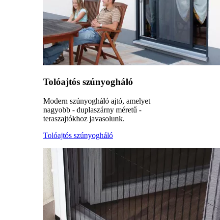
Tolóajtós szúnyogháló
Modern szúnyogháló ajtó, amelyet
nagyobb - duplaszárny méretű -
teraszajtókhoz javasolunk.
Tolóajtós szúnyogháló