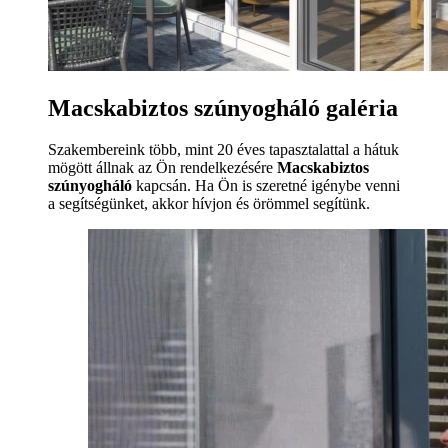
Macskabiztos szúnyogháló galéria
Szakembereink több, mint 20 éves tapasztalattal a hátuk
mögött állnak az Ön rendelkezésére
Macskabiztos
szúnyogháló
kapcsán. Ha Ön is szeretné igénybe venni
a segítségünket, akkor hívjon és örömmel segítünk.