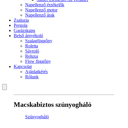
Napellenző érzékelők
Napellenző motor
Napellenző árak
Zsaluzia
Pergola
Garázskapu
Belső árnyékoló
Szalagfüggőny
Roletta
Sávroló
Reluxa
Flow függőny
Kapcsolat
Ajánlatkérés
Rólunk
Macskabiztos szúnyogháló
Szúnyogháló