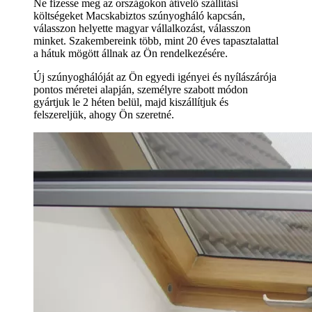
Ne fizesse meg az országokon átívelő szállítási
költségeket Macskabiztos szúnyogháló kapcsán,
válasszon helyette magyar vállalkozást, válasszon
minket. Szakembereink több, mint 20 éves tapasztalattal
a hátuk mögött állnak az Ön rendelkezésére.
Új szúnyoghálóját az Ön egyedi igényei és nyílászárója
pontos méretei alapján, személyre szabott módon
gyártjuk le 2 héten belül, majd kiszállítjuk és
felszereljük, ahogy Ön szeretné.