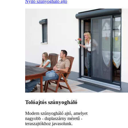
Nyíló szúnyogháló ajtó
Tolóajtós szúnyogháló
Modern szúnyogháló ajtó, amelyet
nagyobb - duplaszárny méretű -
teraszajtókhoz javasolunk.