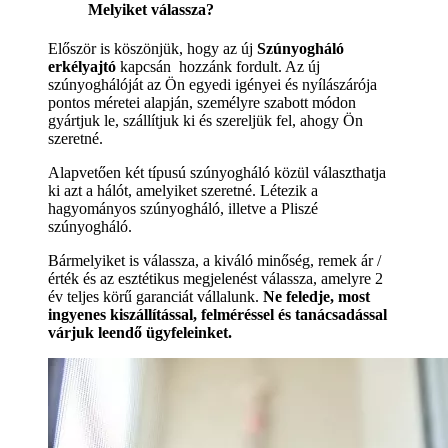
Melyiket válassza?
Először is köszönjük, hogy az új
Szúnyogháló
erkélyajtó
kapcsán hozzánk fordult. Az új
szúnyoghálóját az Ön egyedi igényei és nyílászárója
pontos méretei alapján, személyre szabott módon
gyártjuk le, szállítjuk ki és szereljük fel, ahogy Ön
szeretné.
Alapvetően két típusú szúnyogháló közül választhatja
ki azt a hálót, amelyiket szeretné. Létezik a
hagyományos szúnyogháló, illetve a Pliszé
szúnyogháló.
Bármelyiket is válassza, a kiváló minőség, remek ár /
érték és az esztétikus megjelenést válassza, amelyre 2
év teljes körű garanciát vállalunk.
Ne feledje, most
ingyenes kiszállítással, felméréssel és tanácsadással
várjuk leendő ügyfeleinket.