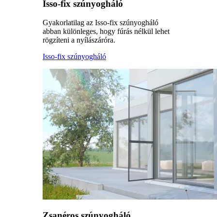
Isso-fix szúnyogháló
Gyakorlatilag az Isso-fix szúnyogháló
abban különleges, hogy fúrás nélkül lehet
rögzíteni a nyílászáróra.
Isso-fix szúnyogháló
Zsanéros szúnyogháló