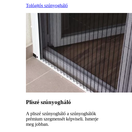
Tolóajtós szúnyogháló
Pliszé szúnyogháló
A pliszé szúnyogháló a szúnyoghálók
prémium szegmensét képviseli. Ismerje
meg jobban.