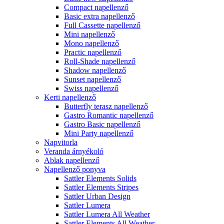
Compact napellenző
Basic extra napellenző
Full Cassette napellenző
Mini napellenző
Mono napellenző
Practic napellenző
Roll-Shade napellenző
Shadow napellenző
Sunset napellenző
Swiss napellenző
Kerti napellenző
Butterfly terasz napellenző
Gastro Romantic napellenző
Gastro Basic napellenző
Mini Party napellenző
Napvitorla
Veranda árnyékoló
Ablak napellenző
Napellenző ponyva
Sattler Elements Solids
Sattler Elements Stripes
Sattler Urban Design
Sattler Lumera
Sattler Lumera All Weather
Sattler Elements All Weather