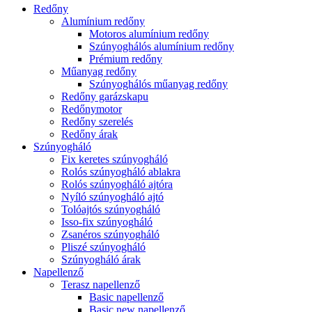
Redőny
Alumínium redőny
Motoros alumínium redőny
Szúnyoghálós alumínium redőny
Prémium redőny
Műanyag redőny
Szúnyoghálós műanyag redőny
Redőny garázskapu
Redőnymotor
Redőny szerelés
Redőny árak
Szúnyogháló
Fix keretes szúnyogháló
Rolós szúnyogháló ablakra
Rolós szúnyogháló ajtóra
Nyíló szúnyogháló ajtó
Tolóajtós szúnyogháló
Isso-fix szúnyogháló
Zsanéros szúnyogháló
Pliszé szúnyogháló
Szúnyogháló árak
Napellenző
Terasz napellenző
Basic napellenző
Basic new napellenző