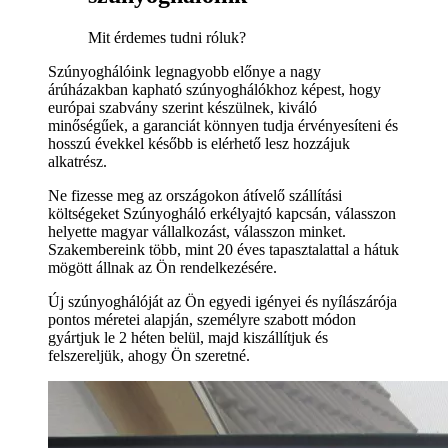
Mit érdemes tudni róluk?
Szúnyoghálóink legnagyobb előnye a nagy
árúházakban kapható szúnyoghálókhoz képest, hogy
európai szabvány szerint készülnek, kiváló
minőségűek, a garanciát könnyen tudja érvényesíteni és
hosszú évekkel később is elérhető lesz hozzájuk
alkatrész.
Ne fizesse meg az országokon átívelő szállítási
költségeket Szúnyogháló erkélyajtó kapcsán, válasszon
helyette magyar vállalkozást, válasszon minket.
Szakembereink több, mint 20 éves tapasztalattal a hátuk
mögött állnak az Ön rendelkezésére.
Új szúnyoghálóját az Ön egyedi igényei és nyílászárója
pontos méretei alapján, személyre szabott módon
gyártjuk le 2 héten belül, majd kiszállítjuk és
felszereljük, ahogy Ön szeretné.