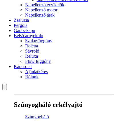
Napellenző érzékelők
Napellenző motor
Napellenző árak
Zsaluzia
Pergola
Garázskapu
Belső árnyékoló
Szalagfüggőny
Roletta
Sávroló
Reluxa
Flow függőny
Kapcsolat
Ajánlatkérés
Rólunk
Szúnyogháló erkélyajtó
Szúnyogháló