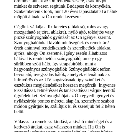
örömmel állnak az Ön rendelkezésére, csak hívjon
minket és szívesen segítünk Budapest és környékén.
Szakembereink több, mint 20 éves tapasztalattal a hátuk
mögött állnak az Ön rendelkezésére.
Cégünk vállalja a fix keretes (ablakra), rolós avagy
mozgatható (ajtóra, ablakra), nyíló ajtó, tolóajtós vagy
plizsé szúnyoghálók gyártását az Ön igényei szerint.
Szúnyoghálóinkat kiváló minőségűek és remek ár /
érték aránnyal rendelkeznek és szerelhetőek ablakra,
ajtóra, ahogy Ön szeretné. Igény esetén állatbiztos
hálóval is rendelhető a szúnyogháló, amely egy
sűrűbben szött háló, így strapabíróbb, mint a
hagyományos szúnyoghálók Szúnyoghálóink teflon
bevonatú, üvegszálas hálók, amelyek ellenállnak az
infravörös és az UV sugárzásnak, így színűket és
esztétikus megjelenésüket hosszan megőrzik. Ingyenes
kiszállással, felméréssel és tanácsadással várjuk leendő
ügyfeleinket. Szúnyoghálóját az Ön egyedi igényei és
nyílászárója pontos méretei alapján, személyre szabott
módon gyártjuk le, szállítjuk ki és szereljük fel 2 héten
belül.
Válassza a remek szaktudást, a kiváló minőséget és a
kedvező árakat, azaz válasszon minket. Ha Ön is