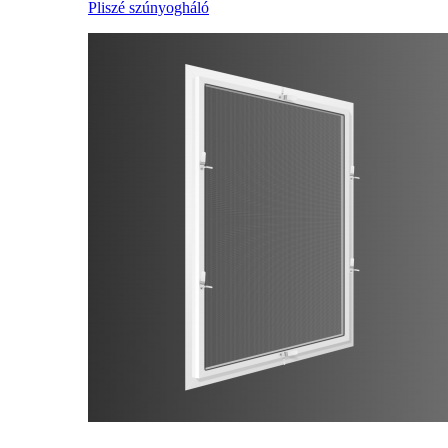
Pliszé szúnyogháló