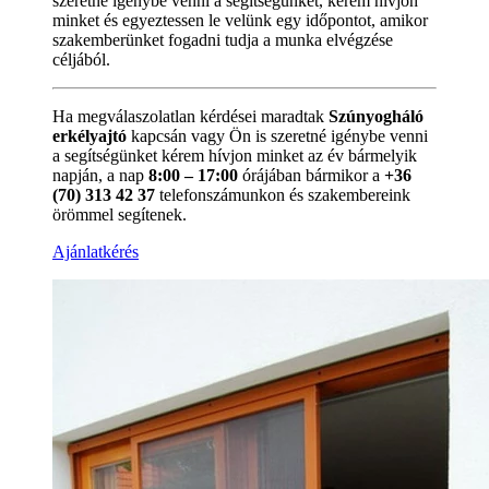
szeretné igénybe venni a segítségünket, kérem hívjon
minket és egyeztessen le velünk egy időpontot, amikor
szakemberünket fogadni tudja a munka elvégzése
céljából.
Ha megválaszolatlan kérdései maradtak
Szúnyogháló
erkélyajtó
kapcsán vagy Ön is szeretné igénybe venni
a segítségünket kérem hívjon minket az év bármelyik
napján, a nap
8:00 – 17:00
órájában bármikor a
+36
(70) 313 42 37
telefonszámunkon és szakembereink
örömmel segítenek.
Ajánlatkérés